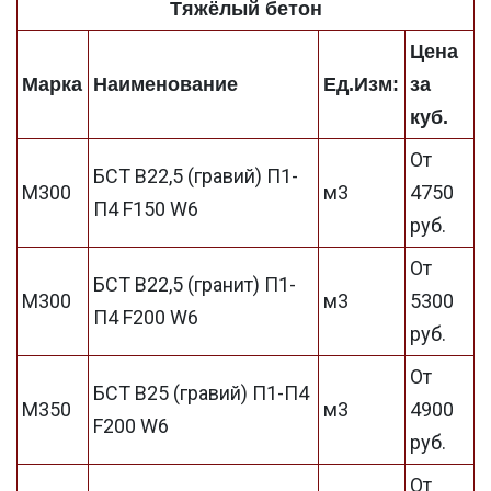
Тяжёлый бетон
Цена
Марка
Наименование
Ед.Изм:
за
куб.
От
БСТ В22,5 (гравий) П1-
М300
м3
4750
П4 F150 W6
руб.
От
БСТ В22,5 (гранит) П1-
М300
м3
5300
П4 F200 W6
руб.
От
БСТ В25 (гравий) П1-П4
М350
м3
4900
F200 W6
руб.
От