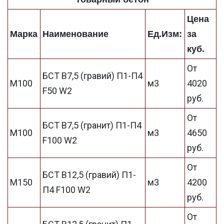
Цена
Марка
Наименование
Ед.Изм:
за
куб.
От
БСТ В7,5 (гравий) П1-П4
М100
м3
4020
F50 W2
руб.
От
БСТ В7,5 (гранит) П1-П4
М100
м3
4650
F100 W2
руб.
От
БСТ В12,5 (гравий) П1-
М150
м3
4200
П4 F100 W2
руб.
От