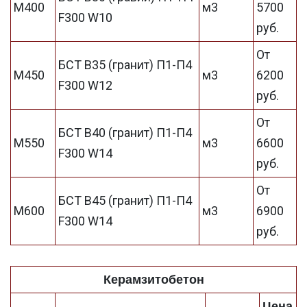
М400
м3
5700
F300 W10
руб.
От
БСТ В35 (гранит) П1-П4
М450
м3
6200
F300 W12
руб.
От
БСТ В40 (гранит) П1-П4
М550
м3
6600
F300 W14
руб.
От
БСТ В45 (гранит) П1-П4
М600
м3
6900
F300 W14
руб.
Керамзитобетон
Цена