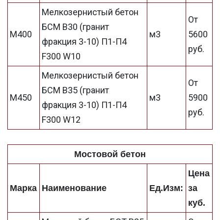
Мелкозернистый бетон
От
БСМ В30 (гранит
М400
м3
5600
фракция 3-10) П1-П4
руб.
F300 W10
Мелкозернистый бетон
От
БСМ В35 (гранит
М450
м3
5900
фракция 3-10) П1-П4
руб.
F300 W12
Мостовой бетон
Цена
Марка
Наименование
Ед.Изм:
за
куб.