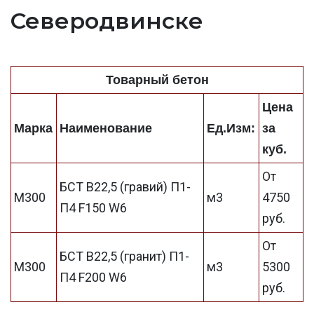
Северодвинске
Товарный бетон
Цена
Марка
Наименование
Ед.Изм:
за
куб.
От
БСТ В22,5 (гравий) П1-
М300
м3
4750
П4 F150 W6
руб.
От
БСТ В22,5 (гранит) П1-
М300
м3
5300
П4 F200 W6
руб.